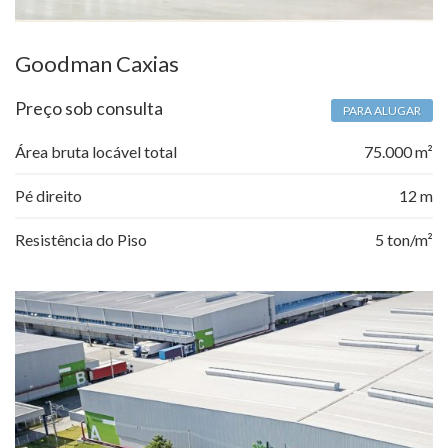
Goodman Caxias
Preço sob consulta
PARA ALUGAR
Área bruta locável total
75.000 m²
Pé direito
12 m
Resistência do Piso
5 ton/m²