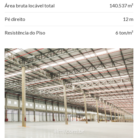
Área bruta locável total
140.537 m²
Pé direito
12 m
Resistência do Piso
6 ton/m²