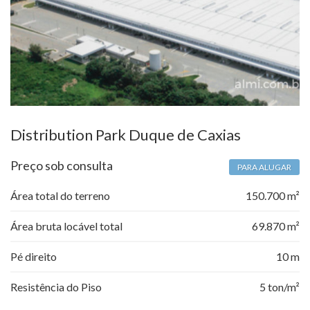
Distribution Park Duque de Caxias
Preço sob consulta
PARA ALUGAR
Área total do terreno
150.700 m²
Área bruta locável total
69.870 m²
Pé direito
10 m
Resistência do Piso
5 ton/m²