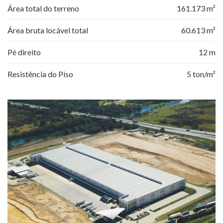
Área total do terreno
161.173 m²
Área bruta locável total
60.613 m²
Pé direito
12 m
Resistência do Piso
5 ton/m²