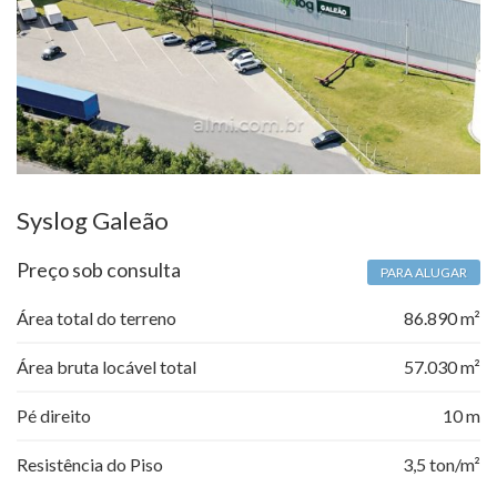
Syslog Galeão
Preço sob consulta
PARA ALUGAR
Área total do terreno
86.890 m²
Área bruta locável total
57.030 m²
Pé direito
10 m
Resistência do Piso
3,5 ton/m²