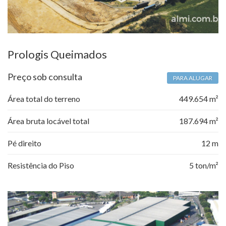
Prologis Queimados
Preço sob consulta
PARA ALUGAR
Área total do terreno
449.654 m²
Área bruta locável total
187.694 m²
Pé direito
12 m
Resistência do Piso
5 ton/m²