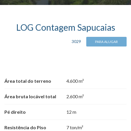
LOG Contagem Sapucaias
3029
PARA ALUGAR
Área total do terreno
4.600 m²
Área bruta locável total
2.600 m²
Pé direito
12 m
Resistência do Piso
7 ton/m²