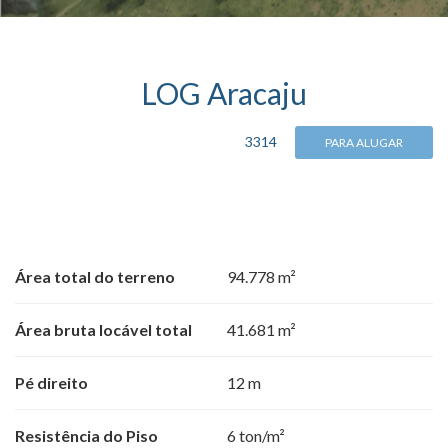
LOG Aracaju
3314
PARA ALUGAR
Área total do terreno
94.778 m²
Área bruta locável total
41.681 m²
Pé direito
12 m
Resistência do Piso
6 ton/m²