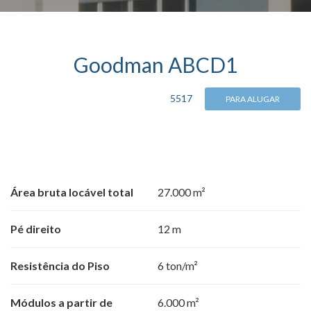
Goodman ABCD1
5517
PARA ALUGAR
Área bruta locável total
27.000 m²
Pé direito
12 m
Resistência do Piso
6 ton/m²
Módulos a partir de
6.000 m²