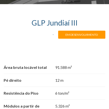
GLP Jundiaí III
-
EM DESENVOLVIMENTO
Área bruta locável total
91.588 m²
Pé direito
12 m
Resistência do Piso
6 ton/m²
Módulos a partir de
5.326 m²