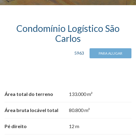
Condomínio Logístico São
Carlos
5963
PARA ALUGAR
Área total do terreno
133.000 m²
Área bruta locável total
80.800 m²
Pé direito
12 m